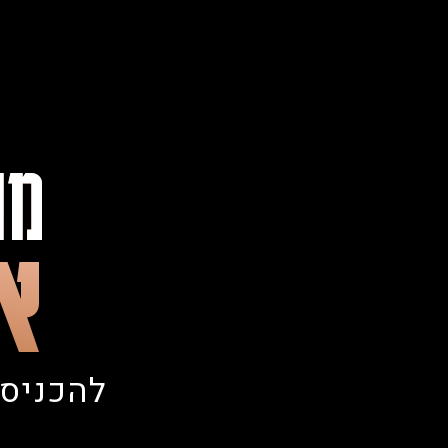
מו
את
להכניס 30,000 ₪ Extra בעשרה ימים בל