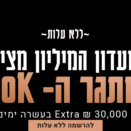
~ללא עלות~
עדון המיליון מציג
גר ה- 30K
בד.
להרשמה ללא עלות